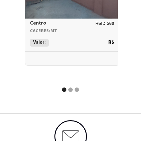
Centro
Ref.: 560
Jardim
CACERES/MT
CACERE
R$
Valor:
Valor: